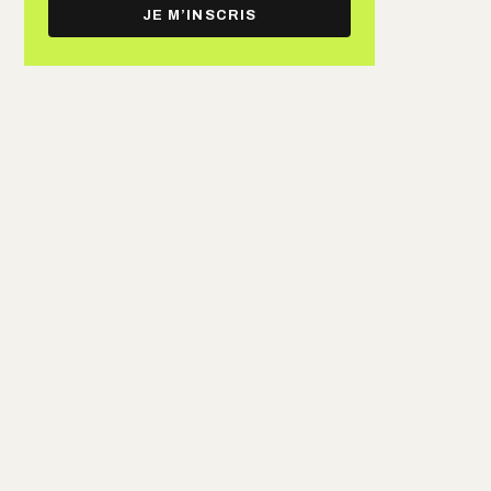
e-
JE M’INSCRIS
mail