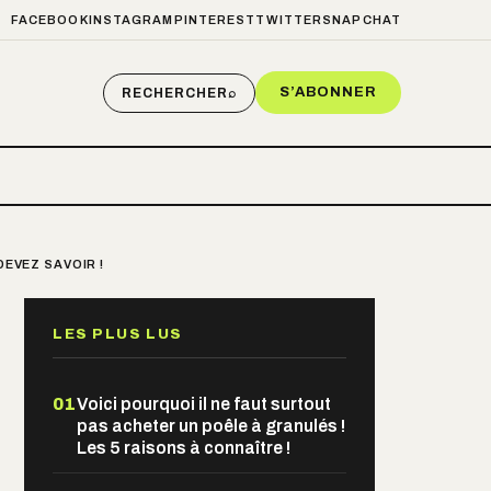
FACEBOOK
INSTAGRAM
PINTEREST
TWITTER
SNAPCHAT
S’ABONNER
RECHERCHER
⌕
DEVEZ SAVOIR !
LES PLUS LUS
01
Voici pourquoi il ne faut surtout
pas acheter un poêle à granulés !
Les 5 raisons à connaître !