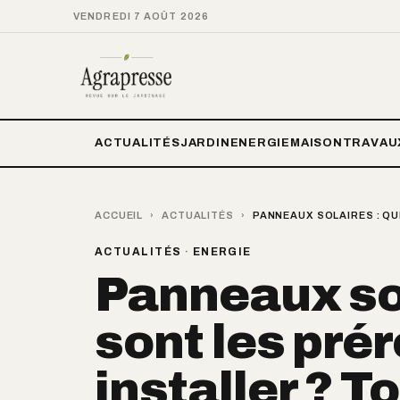
VENDREDI 7 AOÛT 2026
ACTUALITÉS
JARDIN
ENERGIE
MAISON
TRAVAU
ACCUEIL
›
ACTUALITÉS
›
PANNEAUX SOLAIRES : QU
ACTUALITÉS
·
ENERGIE
Panneaux sol
sont les prér
installer ? T