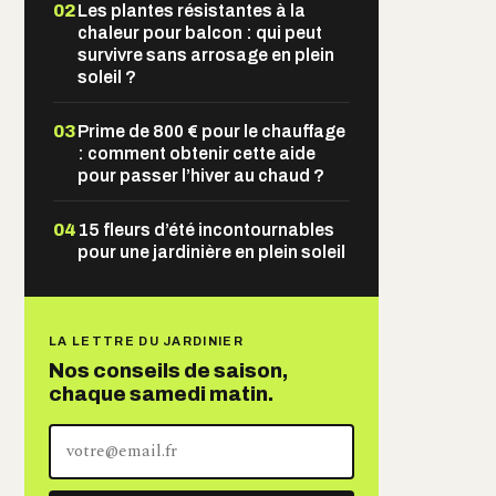
02
Les plantes résistantes à la
chaleur pour balcon : qui peut
survivre sans arrosage en plein
soleil ?
03
Prime de 800 € pour le chauffage
: comment obtenir cette aide
pour passer l’hiver au chaud ?
04
15 fleurs d’été incontournables
pour une jardinière en plein soleil
LA LETTRE DU JARDINIER
Nos conseils de saison,
chaque samedi matin.
Votre
adresse