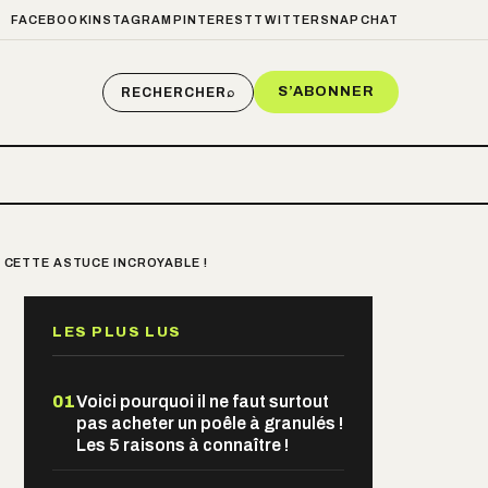
FACEBOOK
INSTAGRAM
PINTEREST
TWITTER
SNAPCHAT
S’ABONNER
RECHERCHER
⌕
C CETTE ASTUCE INCROYABLE !
LES PLUS LUS
01
Voici pourquoi il ne faut surtout
pas acheter un poêle à granulés !
Les 5 raisons à connaître !