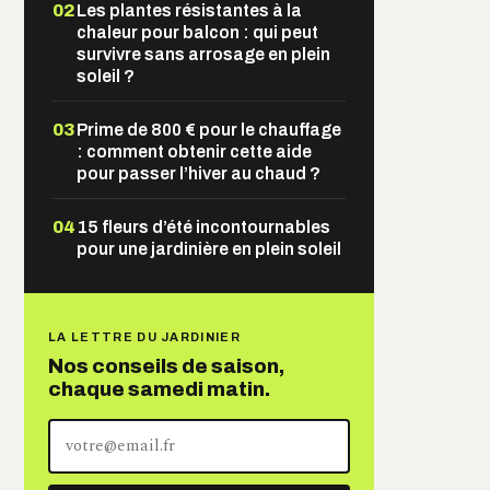
02
Les plantes résistantes à la
chaleur pour balcon : qui peut
survivre sans arrosage en plein
soleil ?
03
Prime de 800 € pour le chauffage
: comment obtenir cette aide
pour passer l’hiver au chaud ?
04
15 fleurs d’été incontournables
pour une jardinière en plein soleil
LA LETTRE DU JARDINIER
Nos conseils de saison,
chaque samedi matin.
Votre
adresse