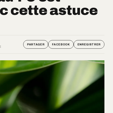
c cette astuce
PARTAGER
FACEBOOK
ENREGISTRER
E