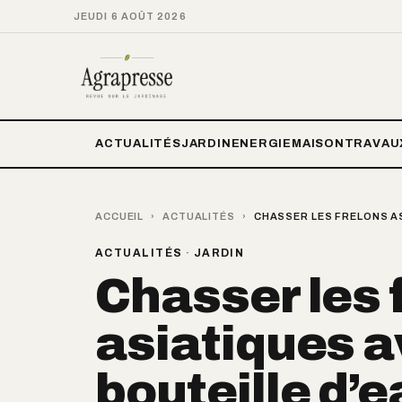
JEUDI 6 AOÛT 2026
ACTUALITÉS
JARDIN
ENERGIE
MAISON
TRAVAU
ACCUEIL
›
ACTUALITÉS
›
CHASSER LES FRELONS AS
ACTUALITÉS
·
JARDIN
Chasser les 
asiatiques a
bouteille d’e