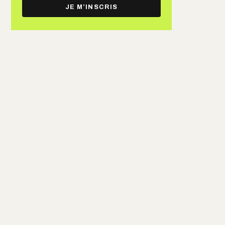
e-
JE M’INSCRIS
mail