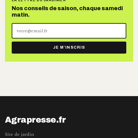
LA LETTRE DU JARDINIER
Nos conseils de saison, chaque samedi
matin.
Votre
adresse
e-
JE M’INSCRIS
mail
Agrapresse.fr
Site de jardin