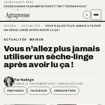
JEUDI 6 AOÛT 2026
FACEBOOK
INSTAGRAM
PINTEREST
TWITTER
SNAPCHAT
⌕
ACCUEIL
›
ACTUALITÉS
›
VOUS N’ALLEZ PLUS JAMAIS UTILISER
UN SÈCHE-LINGE APRÈS AVOIR LU ÇA !
ACTUALITÉS
·
MAISON
Vous n’allez plus jamais
utiliser un sèche-linge
après avoir lu ça !
Par
Nadege
PUBLIÉ LE 3 NOVEMBRE 2023 · 3 MIN DE LECTURE
PARTAGER
FACEBOOK
ENREGISTRER