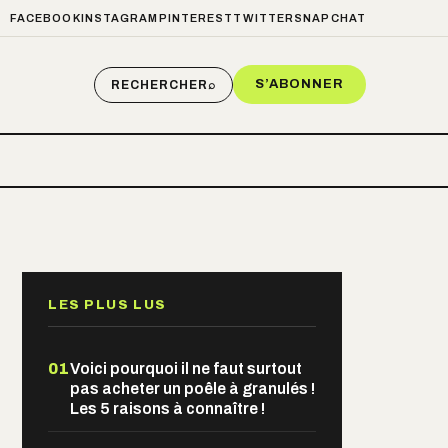
FACEBOOK
INSTAGRAM
PINTEREST
TWITTER
SNAPCHAT
S’ABONNER
RECHERCHER
⌕
LES PLUS LUS
01
Voici pourquoi il ne faut surtout
pas acheter un poêle à granulés !
Les 5 raisons à connaître !