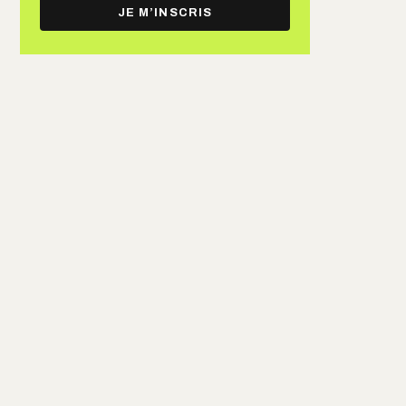
e-
JE M’INSCRIS
mail