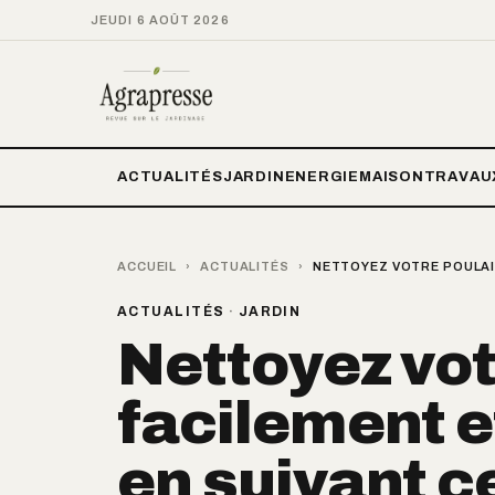
JEUDI 6 AOÛT 2026
ACTUALITÉS
JARDIN
ENERGIE
MAISON
TRAVAU
ACCUEIL
›
ACTUALITÉS
›
NETTOYEZ VOTRE POULAIL
ACTUALITÉS
·
JARDIN
Nettoyez vot
facilement 
en suivant ce