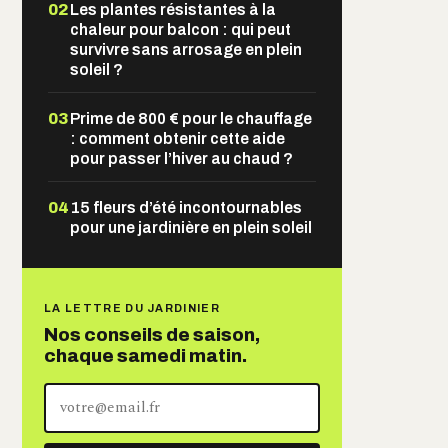
02
Les plantes résistantes à la
chaleur pour balcon : qui peut
survivre sans arrosage en plein
soleil ?
03
Prime de 800 € pour le chauffage
: comment obtenir cette aide
pour passer l’hiver au chaud ?
04
15 fleurs d’été incontournables
pour une jardinière en plein soleil
LA LETTRE DU JARDINIER
Nos conseils de saison,
chaque samedi matin.
Votre
adresse