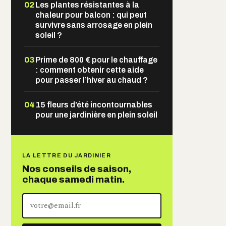
02
Les plantes résistantes à la
chaleur pour balcon : qui peut
survivre sans arrosage en plein
soleil ?
03
Prime de 800 € pour le chauffage
: comment obtenir cette aide
pour passer l’hiver au chaud ?
04
15 fleurs d’été incontournables
pour une jardinière en plein soleil
LA LETTRE DU JARDINIER
Nos conseils de saison,
chaque samedi matin.
Votre
adresse