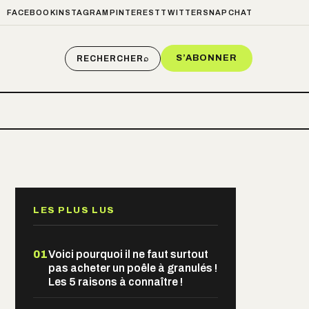
FACEBOOK
INSTAGRAM
PINTEREST
TWITTER
SNAPCHAT
S’ABONNER
RECHERCHER
⌕
LES PLUS LUS
01
Voici pourquoi il ne faut surtout
pas acheter un poêle à granulés !
Les 5 raisons à connaître !