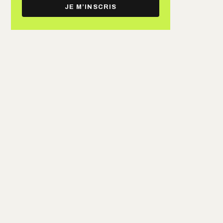
e-
JE M’INSCRIS
mail