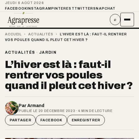
JEUDI 6 AOÛT 2026
FACEBOOK
INSTAGRAM
PINTEREST
TWITTER
SNAPCHAT
⌕
ACCUEIL
›
ACTUALITÉS
›
L’HIVER EST LÀ : FAUT-IL RENTRER
VOS POULES QUAND IL PLEUT CET HIVER ?
ACTUALITÉS
·
JARDIN
L’hiver est là : faut-il
rentrer vos poules
quand il pleut cet hiver ?
Par
Armand
PUBLIÉ LE 20 DÉCEMBRE 2023 · 4 MIN DE LECTURE
PARTAGER
FACEBOOK
ENREGISTRER