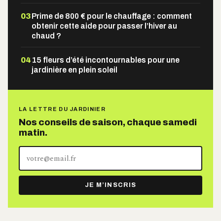
03
Prime de 800 € pour le chauffage : comment
obtenir cette aide pour passer l’hiver au
chaud ?
04
15 fleurs d’été incontournables pour une
jardinière en plein soleil
LA LETTRE DU JARDINIER
Nos conseils de saison, chaque samedi
matin.
Votre
adresse
e-
JE M’INSCRIS
mail