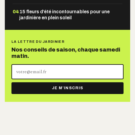
04
15 fleurs d’été incontournables pour une
jardinière en plein soleil
LA LETTRE DU JARDINIER
Nos conseils de saison, chaque samedi
matin.
Votre
adresse
e-
JE M’INSCRIS
mail