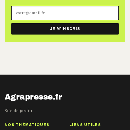
Votre
adresse
e-
JE M’INSCRIS
mail
Agrapresse.fr
Site de jardin
NOS THÉMATIQUES
LIENS UTILES