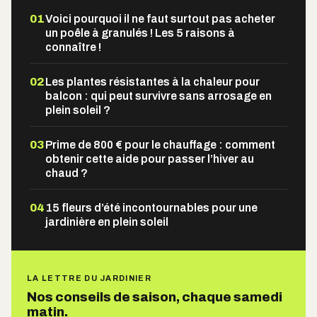
01
Voici pourquoi il ne faut surtout pas acheter
un poêle à granulés ! Les 5 raisons à
connaître !
02
Les plantes résistantes à la chaleur pour
balcon : qui peut survivre sans arrosage en
plein soleil ?
03
Prime de 800 € pour le chauffage : comment
obtenir cette aide pour passer l’hiver au
chaud ?
04
15 fleurs d’été incontournables pour une
jardinière en plein soleil
LA LETTRE DU JARDINIER
Nos conseils de saison, chaque samedi
matin.