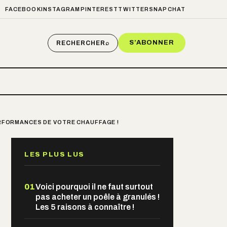
FACEBOOK
INSTAGRAM
PINTEREST
TWITTER
SNAPCHAT
S’ABONNER
RECHERCHER
⌕
ERFORMANCES DE VOTRE CHAUFFAGE !
LES PLUS LUS
01
Voici pourquoi il ne faut surtout
pas acheter un poêle à granulés !
Les 5 raisons à connaître !