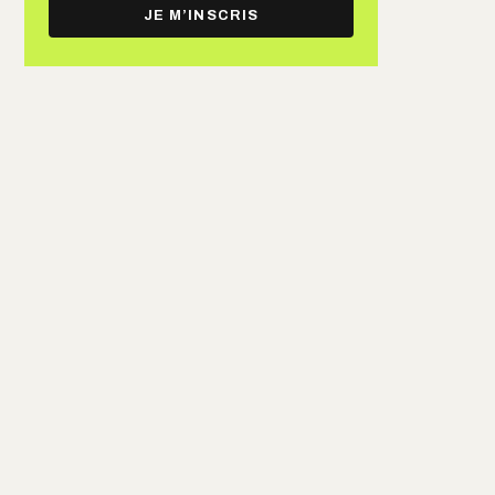
e-
JE M’INSCRIS
mail