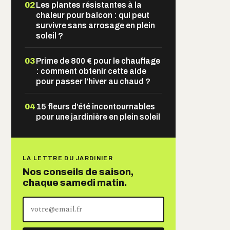
02
Les plantes résistantes à la
chaleur pour balcon : qui peut
survivre sans arrosage en plein
soleil ?
03
Prime de 800 € pour le chauffage
: comment obtenir cette aide
pour passer l’hiver au chaud ?
04
15 fleurs d’été incontournables
pour une jardinière en plein soleil
LA LETTRE DU JARDINIER
Nos conseils de saison,
chaque samedi matin.
Votre
adresse