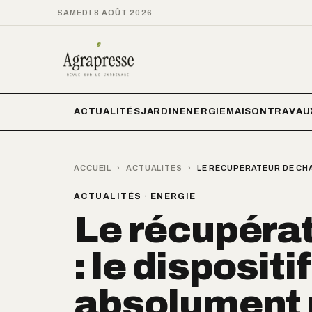
SAMEDI 8 AOÛT 2026
ACTUALITÉS
JARDIN
ENERGIE
MAISON
TRAVAU
ACCUEIL
›
ACTUALITÉS
›
LE RÉCUPÉRATEUR DE CHA
ACTUALITÉS
·
ENERGIE
Le récupérat
: le dispositi
absolument 