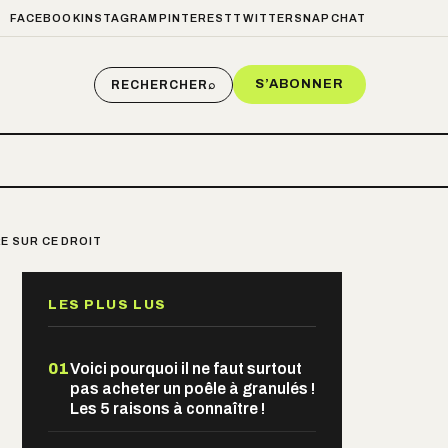
FACEBOOK
INSTAGRAM
PINTEREST
TWITTER
SNAPCHAT
S’ABONNER
RECHERCHER
⌕
RE SUR CE DROIT
LES PLUS LUS
01
Voici pourquoi il ne faut surtout
pas acheter un poêle à granulés !
Les 5 raisons à connaître !