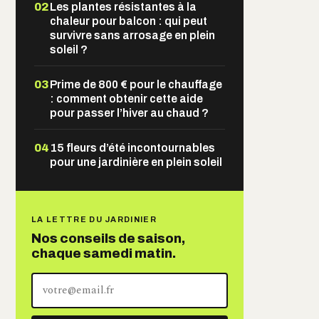
02
Les plantes résistantes à la
chaleur pour balcon : qui peut
survivre sans arrosage en plein
soleil ?
03
Prime de 800 € pour le chauffage
: comment obtenir cette aide
pour passer l’hiver au chaud ?
04
15 fleurs d’été incontournables
pour une jardinière en plein soleil
LA LETTRE DU JARDINIER
Nos conseils de saison,
chaque samedi matin.
Votre
adresse