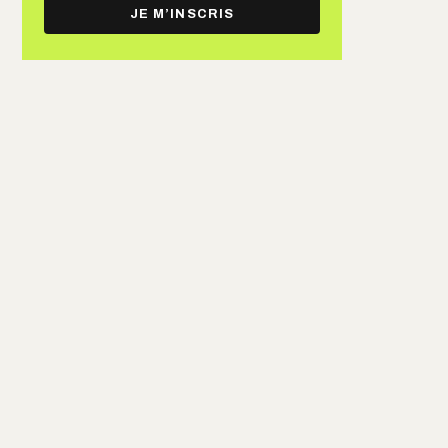
e-
JE M’INSCRIS
mail