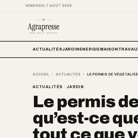
VENDREDI 7 AOÛT 2026
ACTUALITÉS
JARDIN
ENERGIE
MAISON
TRAVAU
ACCUEIL
›
ACTUALITÉS
›
LE PERMIS DE VÉGÉTALISE
ACTUALITÉS
·
JARDIN
Le permis de
qu’est-ce que
tout ce que 