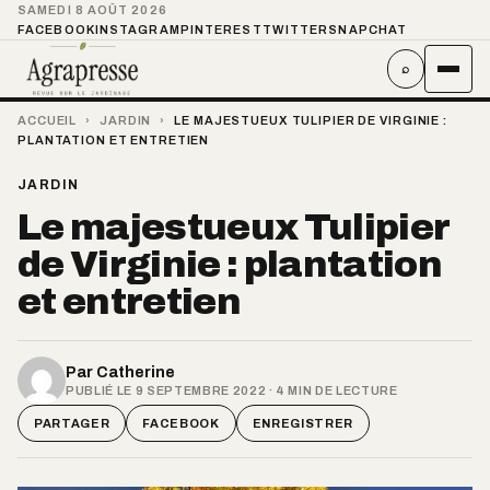
SAMEDI 8 AOÛT 2026
FACEBOOK
INSTAGRAM
PINTEREST
TWITTER
SNAPCHAT
⌕
ACCUEIL
›
JARDIN
›
LE MAJESTUEUX TULIPIER DE VIRGINIE :
PLANTATION ET ENTRETIEN
JARDIN
Le majestueux Tulipier
de Virginie : plantation
et entretien
Par
Catherine
PUBLIÉ LE 9 SEPTEMBRE 2022 · 4 MIN DE LECTURE
PARTAGER
FACEBOOK
ENREGISTRER