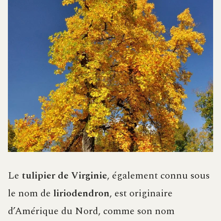
Le
tulipier de Virginie
, également connu sous
le nom de
liriodendron
, est originaire
d’Amérique du Nord, comme son nom