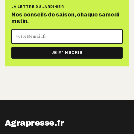
LA LETTRE DU JARDINIER
Nos conseils de saison, chaque samedi
matin.
Votre
adresse
e-
JE M’INSCRIS
mail
Agrapresse.fr