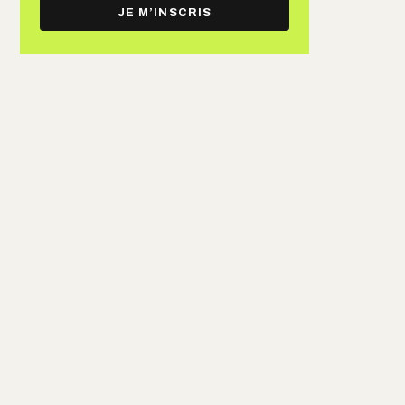
e-
JE M’INSCRIS
mail