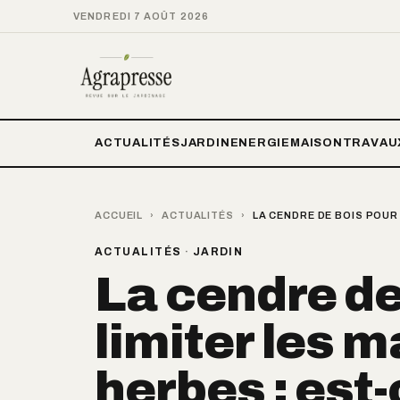
VENDREDI 7 AOÛT 2026
ACTUALITÉS
JARDIN
ENERGIE
MAISON
TRAVAU
ACCUEIL
›
ACTUALITÉS
›
LA CENDRE DE BOIS POUR 
ACTUALITÉS
·
JARDIN
La cendre de
limiter les 
herbes : est