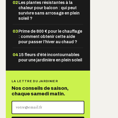
02
Les plantes résistantes à la
chaleur pour balcon : qui peut
survivre sans arrosage en plein
soleil ?
03
Prime de 800 € pour le chauffage
: comment obtenir cette aide
pour passer l’hiver au chaud ?
04
15 fleurs d’été incontournables
pour une jardinière en plein soleil
LA LETTRE DU JARDINIER
Nos conseils de saison,
chaque samedi matin.
Votre
adresse