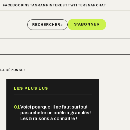
FACEBOOK
INSTAGRAM
PINTEREST
TWITTER
SNAPCHAT
S’ABONNER
RECHERCHER
⌕
 LA RÉPONSE !
LES PLUS LUS
01
Voici pourquoi il ne faut surtout
pas acheter un poêle à granulés !
Les 5 raisons à connaître !