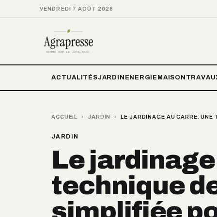
VENDREDI 7 AOÛT 2026
ACTUALITÉS
JARDIN
ENERGIE
MAISON
TRAVAU
ACCUEIL
›
JARDIN
›
LE JARDINAGE AU CARRÉ: UNE 
JARDIN
Le jardinage
technique de
simplifiée po