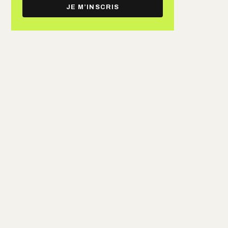
e-
JE M’INSCRIS
mail