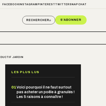
FACEBOOK
INSTAGRAM
PINTEREST
TWITTER
SNAPCHAT
S’ABONNER
RECHERCHER
⌕
ODUCTIF JARDIN
LES PLUS LUS
01
Voici pourquoi il ne faut surtout
pas acheter un poêle à granulés !
Les 5 raisons à connaître !