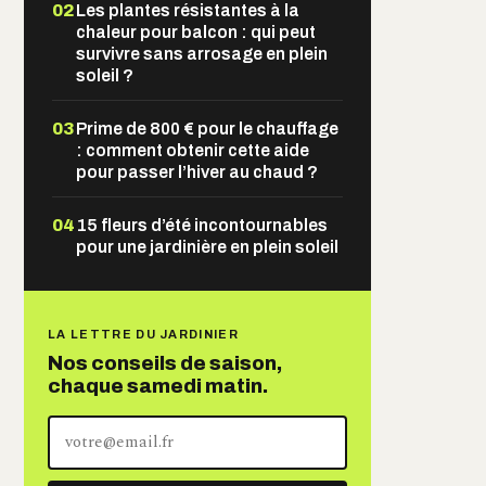
02
Les plantes résistantes à la
chaleur pour balcon : qui peut
survivre sans arrosage en plein
soleil ?
03
Prime de 800 € pour le chauffage
: comment obtenir cette aide
pour passer l’hiver au chaud ?
04
15 fleurs d’été incontournables
pour une jardinière en plein soleil
LA LETTRE DU JARDINIER
Nos conseils de saison,
chaque samedi matin.
Votre
adresse