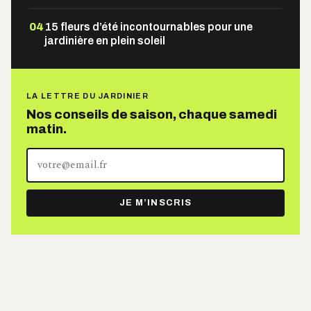
04
15 fleurs d’été incontournables pour une
jardinière en plein soleil
LA LETTRE DU JARDINIER
Nos conseils de saison, chaque samedi
matin.
Votre
adresse
e-
JE M’INSCRIS
mail