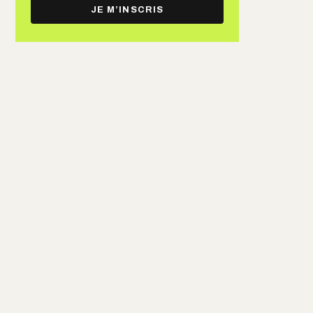
e-
JE M’INSCRIS
mail