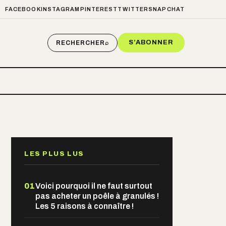
FACEBOOK
INSTAGRAM
PINTEREST
TWITTER
SNAPCHAT
S’ABONNER
RECHERCHER
⌕
LES PLUS LUS
01
Voici pourquoi il ne faut surtout
pas acheter un poêle à granulés !
Les 5 raisons à connaître !