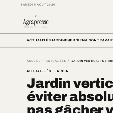
SAMEDI 8 AOÛT 2026
ACTUALITÉS
JARDIN
ENERGIE
MAISON
TRAVAU
ACCUEIL
›
ACTUALITÉS
›
JARDIN VERTICAL : 5 ER
ACTUALITÉS
·
JARDIN
Jardin vertic
éviter absol
pas gâcher v