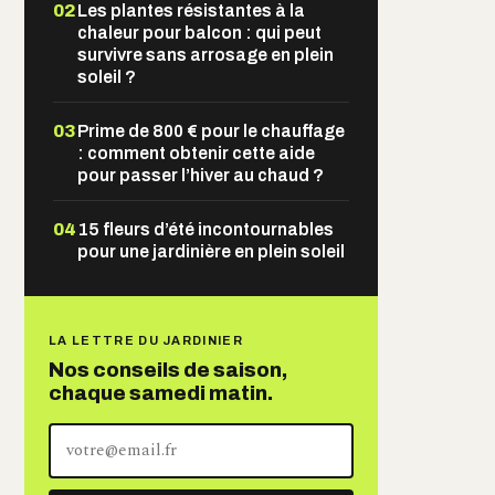
02
Les plantes résistantes à la
chaleur pour balcon : qui peut
survivre sans arrosage en plein
soleil ?
03
Prime de 800 € pour le chauffage
: comment obtenir cette aide
pour passer l’hiver au chaud ?
04
15 fleurs d’été incontournables
pour une jardinière en plein soleil
LA LETTRE DU JARDINIER
Nos conseils de saison,
chaque samedi matin.
Votre
adresse