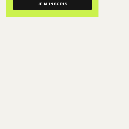
e-
JE M’INSCRIS
mail