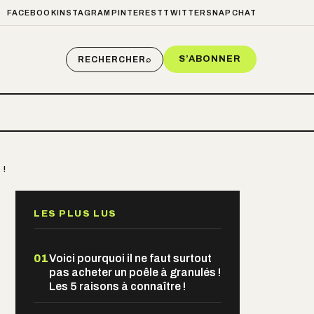
FACEBOOK
INSTAGRAM
PINTEREST
TWITTER
SNAPCHAT
S’ABONNER
RECHERCHER
⌕
 !
LES PLUS LUS
01
Voici pourquoi il ne faut surtout
pas acheter un poêle à granulés !
Les 5 raisons à connaître !