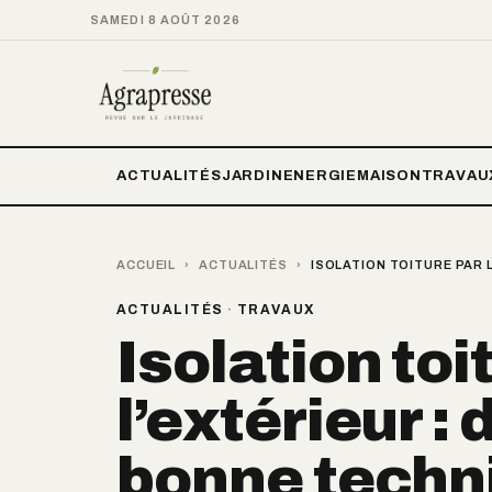
SAMEDI 8 AOÛT 2026
ACTUALITÉS
JARDIN
ENERGIE
MAISON
TRAVAU
ACCUEIL
›
ACTUALITÉS
›
ISOLATION TOITURE PAR 
ACTUALITÉS
·
TRAVAUX
Isolation toi
l’extérieur :
bonne techni