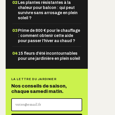
02
Les plantes résistantes à la
chaleur pour balcon : qui peut
survivre sans arrosage en plein
soleil ?
03
Prime de 800 € pour le chauffage
: comment obtenir cette aide
pour passer l’hiver au chaud ?
04
15 fleurs d’été incontournables
pour une jardinière en plein soleil
LA LETTRE DU JARDINIER
Nos conseils de saison,
chaque samedi matin.
Votre
adresse