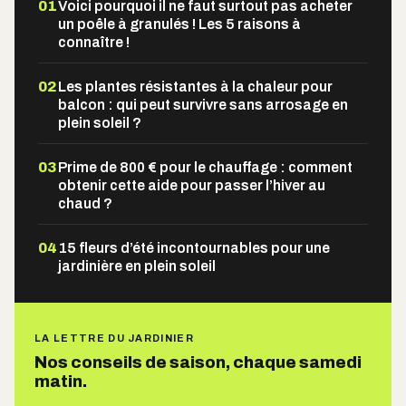
01
Voici pourquoi il ne faut surtout pas acheter
un poêle à granulés ! Les 5 raisons à
connaître !
02
Les plantes résistantes à la chaleur pour
balcon : qui peut survivre sans arrosage en
plein soleil ?
03
Prime de 800 € pour le chauffage : comment
obtenir cette aide pour passer l’hiver au
chaud ?
04
15 fleurs d’été incontournables pour une
jardinière en plein soleil
LA LETTRE DU JARDINIER
Nos conseils de saison, chaque samedi
matin.