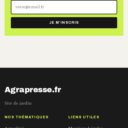
Votre
adresse
e-
JE M’INSCRIS
mail
Agrapresse.fr
Site de jardin
NOS THÉMATIQUES
LIENS UTILES