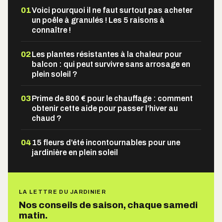
01
Voici pourquoi il ne faut surtout pas acheter
un poêle à granulés ! Les 5 raisons à
connaître !
02
Les plantes résistantes à la chaleur pour
balcon : qui peut survivre sans arrosage en
plein soleil ?
03
Prime de 800 € pour le chauffage : comment
obtenir cette aide pour passer l’hiver au
chaud ?
04
15 fleurs d’été incontournables pour une
jardinière en plein soleil
LA LETTRE DU JARDINIER
Nos conseils de saison, chaque samedi
matin.