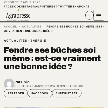
VENDREDI 7 AOÛT 2026
FACEBOOK
INSTAGRAM
PINTEREST
TWITTER
SNAPCHAT
⌕
ACCUEIL
›
ACTUALITÉS
›
FENDRE SES BÛCHES SOI MÊME : EST-
CE VRAIMENT UNE BONNE IDÉE ?
ACTUALITÉS
·
ENERGIE
Fendre ses bûches soi
même : est-ce vraiment
une bonne idée ?
Par
Livio
PUBLIÉ LE 20 JANVIER 2024 · 3 MIN DE LECTURE
PARTAGER
FACEBOOK
ENREGISTRER