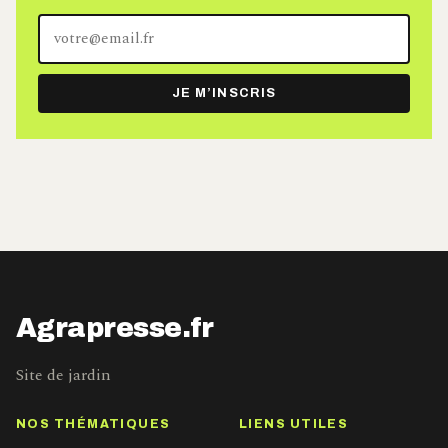
Votre
adresse
e-
JE M’INSCRIS
mail
Agrapresse.fr
Site de jardin
NOS THÉMATIQUES
LIENS UTILES