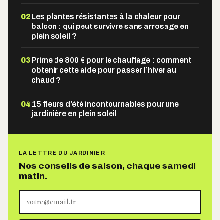
02
Les plantes résistantes à la chaleur pour
balcon : qui peut survivre sans arrosage en
plein soleil ?
03
Prime de 800 € pour le chauffage : comment
obtenir cette aide pour passer l’hiver au
chaud ?
04
15 fleurs d’été incontournables pour une
jardinière en plein soleil
LA LETTRE DU JARDINIER
Nos conseils de saison, chaque samedi
matin.
Votre
adresse