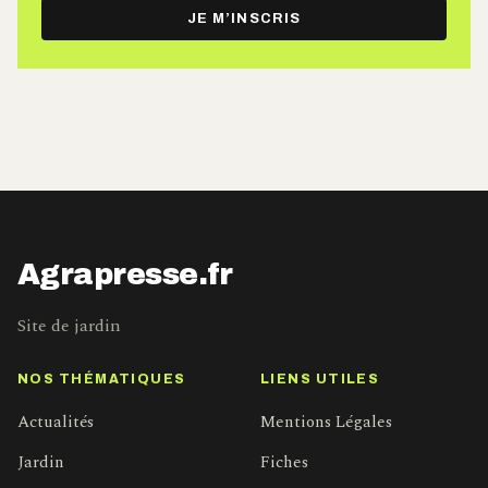
e-
JE M’INSCRIS
mail
Agrapresse.fr
Site de jardin
NOS THÉMATIQUES
LIENS UTILES
Actualités
Mentions Légales
Jardin
Fiches