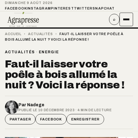
DIMANCHE 9 AOÛT 2026
FACEBOOK
INSTAGRAM
PINTEREST
TWITTER
SNAPCHAT
⌕
ACCUEIL
›
ACTUALITÉS
›
FAUT-IL LAISSER VOTRE POÊLE À
BOIS ALLUMÉ LA NUIT ? VOICI LA RÉPONSE !
ACTUALITÉS
·
ENERGIE
Faut-il laisser votre
poêle à bois allumé la
nuit ? Voici la réponse !
Par
Nadege
PUBLIÉ LE 10 DÉCEMBRE 2023 · 4 MIN DE LECTURE
PARTAGER
FACEBOOK
ENREGISTRER