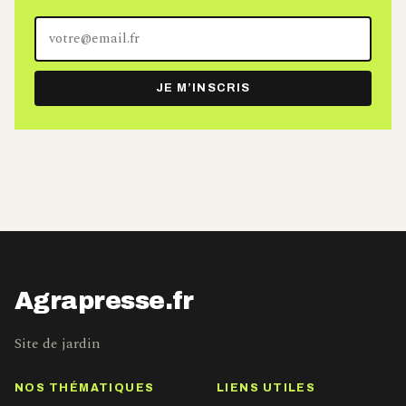
Votre
adresse
e-
JE M’INSCRIS
mail
Agrapresse.fr
Site de jardin
NOS THÉMATIQUES
LIENS UTILES