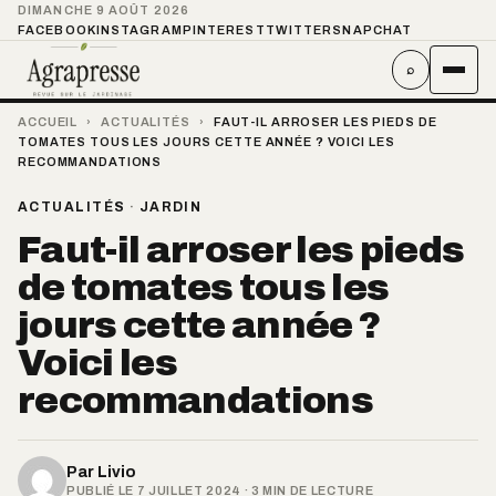
DIMANCHE 9 AOÛT 2026
FACEBOOK
INSTAGRAM
PINTEREST
TWITTER
SNAPCHAT
⌕
ACCUEIL
›
ACTUALITÉS
›
FAUT-IL ARROSER LES PIEDS DE
TOMATES TOUS LES JOURS CETTE ANNÉE ? VOICI LES
RECOMMANDATIONS
ACTUALITÉS
·
JARDIN
Faut-il arroser les pieds
de tomates tous les
jours cette année ?
Voici les
recommandations
Par
Livio
PUBLIÉ LE 7 JUILLET 2024 · 3 MIN DE LECTURE