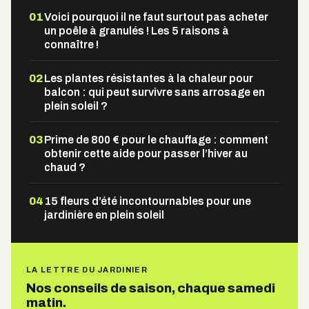
01
Voici pourquoi il ne faut surtout pas acheter
un poêle à granulés ! Les 5 raisons à
connaître !
02
Les plantes résistantes à la chaleur pour
balcon : qui peut survivre sans arrosage en
plein soleil ?
03
Prime de 800 € pour le chauffage : comment
obtenir cette aide pour passer l’hiver au
chaud ?
04
15 fleurs d’été incontournables pour une
jardinière en plein soleil
LA LETTRE DU JARDINIER
Nos conseils de saison, chaque samedi
matin.