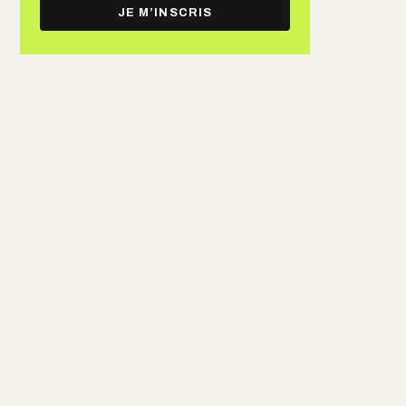
e-
JE M’INSCRIS
mail