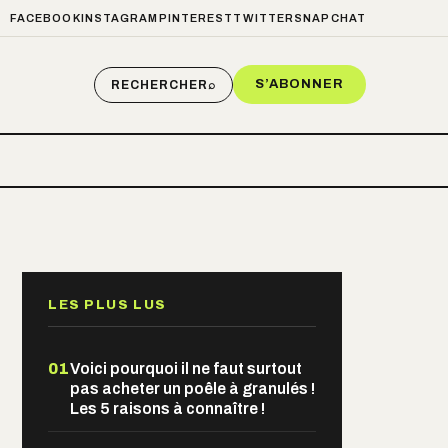
FACEBOOK
INSTAGRAM
PINTEREST
TWITTER
SNAPCHAT
S’ABONNER
RECHERCHER
⌕
LES PLUS LUS
01
Voici pourquoi il ne faut surtout
pas acheter un poêle à granulés !
Les 5 raisons à connaître !