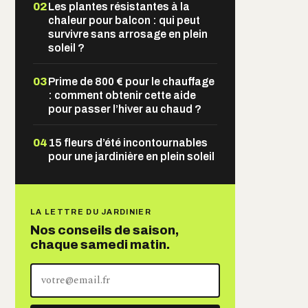
02
Les plantes résistantes à la
chaleur pour balcon : qui peut
survivre sans arrosage en plein
soleil ?
03
Prime de 800 € pour le chauffage
: comment obtenir cette aide
pour passer l’hiver au chaud ?
04
15 fleurs d’été incontournables
pour une jardinière en plein soleil
LA LETTRE DU JARDINIER
Nos conseils de saison,
chaque samedi matin.
Votre
adresse