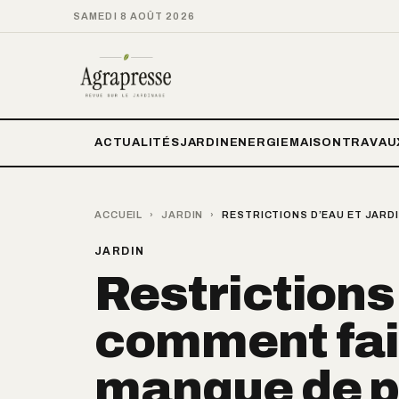
SAMEDI 8 AOÛT 2026
ACTUALITÉS
JARDIN
ENERGIE
MAISON
TRAVAU
ACCUEIL
›
JARDIN
›
RESTRICTIONS D’EAU ET JARDI
JARDIN
Restrictions 
comment fai
manque de pl