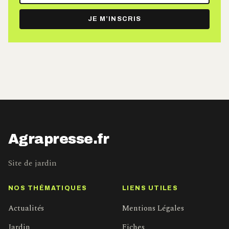
e-
JE M’INSCRIS
mail
Agrapresse.fr
Site de jardin
NOS THÉMATIQUES
LIENS UTILES
Actualités
Mentions Légales
Jardin
Fiches