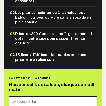
connaître !
02
Les plantes résistantes à la chaleur pour
balcon : qui peut survivre sans arrosage en
plein soleil ?
03
Prime de 800 € pour le chauffage : comment
obtenir cette aide pour passer l’hiver au
chaud ?
04
15 fleurs d’été incontournables pour une
jardinière en plein soleil
LA LETTRE DU JARDINIER
Nos conseils de saison, chaque samedi
matin.
Votre
adresse