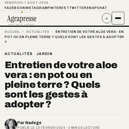
VENDREDI 7 AOÛT 2026
FACEBOOK
INSTAGRAM
PINTEREST
TWITTER
SNAPCHAT
⌕
ACCUEIL
›
ACTUALITÉS
›
ENTRETIEN DE VOTRE ALOE VERA : EN
POT OU EN PLEINE TERRE ? QUELS SONT LES GESTES À ADOPTER
?
ACTUALITÉS
·
JARDIN
Entretien de votre aloe
vera : en pot ou en
pleine terre ? Quels
sont les gestes à
adopter ?
Par
Nadege
PUBLIÉ LE 13 FÉVRIER 2024 · 3 MIN DE LECTURE