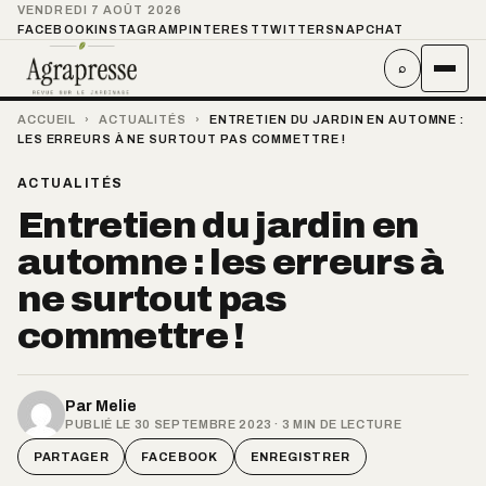
VENDREDI 7 AOÛT 2026
FACEBOOK
INSTAGRAM
PINTEREST
TWITTER
SNAPCHAT
⌕
ACCUEIL
›
ACTUALITÉS
›
ENTRETIEN DU JARDIN EN AUTOMNE :
LES ERREURS À NE SURTOUT PAS COMMETTRE !
ACTUALITÉS
Entretien du jardin en
automne : les erreurs à
ne surtout pas
commettre !
Par
Melie
PUBLIÉ LE 30 SEPTEMBRE 2023 · 3 MIN DE LECTURE
PARTAGER
FACEBOOK
ENREGISTRER