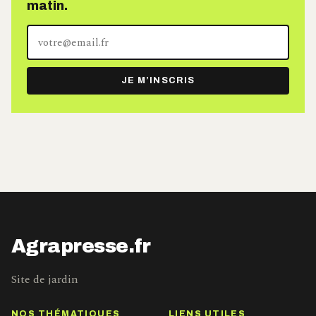
matin.
Votre
adresse
e-
JE M’INSCRIS
mail
Agrapresse.fr
Site de jardin
NOS THÉMATIQUES
LIENS UTILES