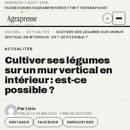
VENDREDI 7 AOÛT 2026
FACEBOOK
INSTAGRAM
PINTEREST
TWITTER
SNAPCHAT
⌕
ACCUEIL
›
ACTUALITÉS
›
CULTIVER SES LÉGUMES SUR UN MUR
VERTICAL EN INTÉRIEUR : EST-CE POSSIBLE ?
ACTUALITÉS
Cultiver ses légumes
sur un mur vertical en
intérieur : est-ce
possible ?
Par
Livio
PUBLIÉ LE 30 MAI 2023 · 3 MIN DE LECTURE
PARTAGER
FACEBOOK
ENREGISTRER