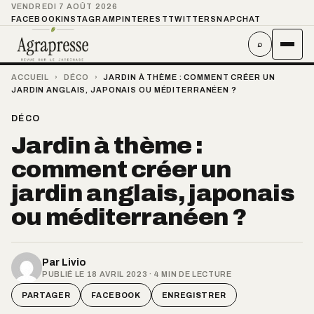
VENDREDI 7 AOÛT 2026
FACEBOOK
INSTAGRAM
PINTEREST
TWITTER
SNAPCHAT
⌕
ACCUEIL
›
DÉCO
›
JARDIN À THÈME : COMMENT CRÉER UN
JARDIN ANGLAIS, JAPONAIS OU MÉDITERRANÉEN ?
DÉCO
Jardin à thème :
comment créer un
jardin anglais, japonais
ou méditerranéen ?
Par
Livio
PUBLIÉ LE 18 AVRIL 2023 · 4 MIN DE LECTURE
PARTAGER
FACEBOOK
ENREGISTRER