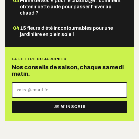
03
Prime de 800 € pour le chauffage : comment
obtenir cette aide pour passer l’hiver au
chaud ?
04
15 fleurs d’été incontournables pour une
jardinière en plein soleil
LA LETTRE DU JARDINIER
Nos conseils de saison, chaque samedi
matin.
Votre
adresse
e-
JE M’INSCRIS
mail