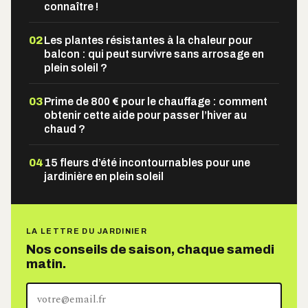
connaître !
02
Les plantes résistantes à la chaleur pour
balcon : qui peut survivre sans arrosage en
plein soleil ?
03
Prime de 800 € pour le chauffage : comment
obtenir cette aide pour passer l’hiver au
chaud ?
04
15 fleurs d’été incontournables pour une
jardinière en plein soleil
LA LETTRE DU JARDINIER
Nos conseils de saison, chaque samedi
matin.
Votre