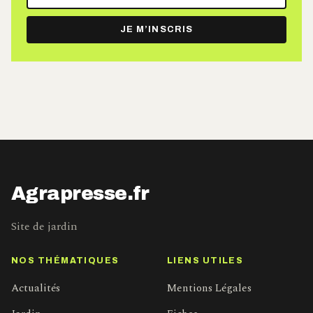
adresse
e-
JE M’INSCRIS
mail
Agrapresse.fr
Site de jardin
NOS THÉMATIQUES
LIENS UTILES
Actualités
Mentions Légales