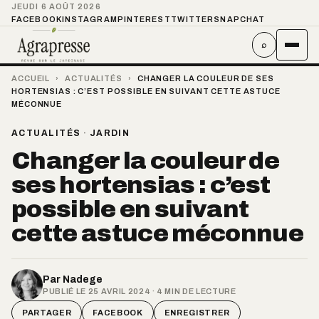
JEUDI 6 AOÛT 2026
FACEBOOK
INSTAGRAM
PINTEREST
TWITTER
SNAPCHAT
⌕
ACCUEIL
›
ACTUALITÉS
›
CHANGER LA COULEUR DE SES
HORTENSIAS : C’EST POSSIBLE EN SUIVANT CETTE ASTUCE
MÉCONNUE
ACTUALITÉS
·
JARDIN
Changer la couleur de
ses hortensias : c’est
possible en suivant
cette astuce méconnue
Par
Nadege
PUBLIÉ LE 25 AVRIL 2024 · 4 MIN DE LECTURE
PARTAGER
FACEBOOK
ENREGISTRER