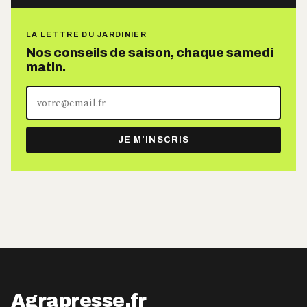
LA LETTRE DU JARDINIER
Nos conseils de saison, chaque samedi
matin.
Votre
adresse
e-
JE M’INSCRIS
mail
Agrapresse.fr