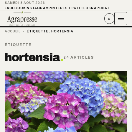
SAMEDI 8 AOÛT 2026
FACEBOOK
INSTAGRAM
PINTEREST
TWITTER
SNAPCHAT
⌕
ACCUEIL
›
ÉTIQUETTE :
HORTENSIA
ÉTIQUETTE
hortensia
.
24 ARTICLES