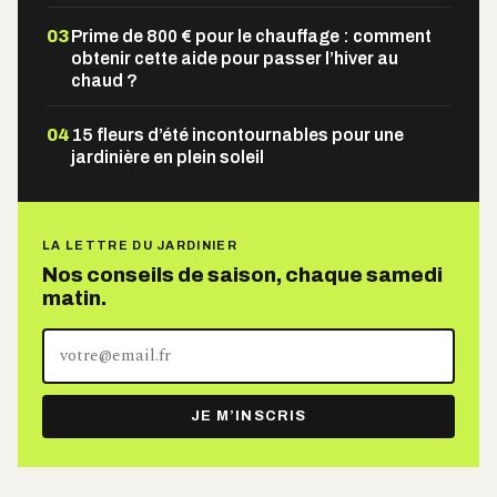
03
Prime de 800 € pour le chauffage : comment
obtenir cette aide pour passer l’hiver au
chaud ?
04
15 fleurs d’été incontournables pour une
jardinière en plein soleil
LA LETTRE DU JARDINIER
Nos conseils de saison, chaque samedi
matin.
Votre
adresse
e-
JE M’INSCRIS
mail