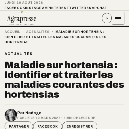
LUNDI 10 AOÛT 2026
FACEBOOK
INSTAGRAM
PINTEREST
TWITTER
SNAPCHAT
⌕
ACCUEIL
›
ACTUALITÉS
›
MALADIE SUR HORTENSIA :
IDENTIFIER ET TRAITER LES MALADIES COURANTES DES
HORTENSIAS
ACTUALITÉS
Maladie sur hortensia :
Identifier et traiter les
maladies courantes des
hortensias
Par
Nadege
PUBLIÉ LE 19 MARS 2025 · 4 MIN DE LECTURE
PARTAGER
FACEBOOK
ENREGISTRER