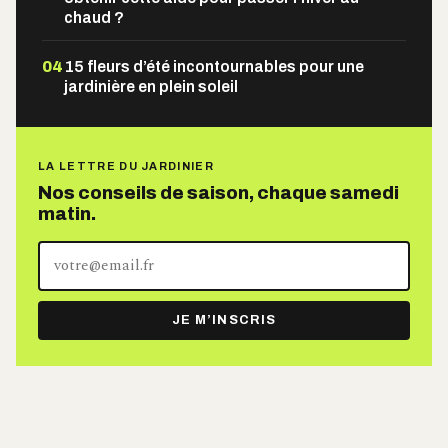
chaud ?
04
15 fleurs d’été incontournables pour une
jardinière en plein soleil
LA LETTRE DU JARDINIER
Nos conseils de saison, chaque samedi
matin.
Votre
adresse
e-
JE M’INSCRIS
mail