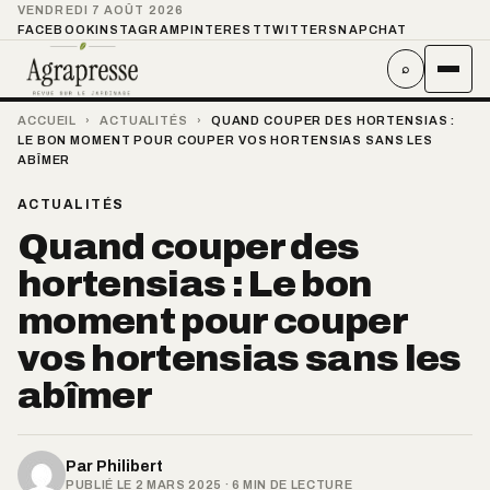
VENDREDI 7 AOÛT 2026
FACEBOOK
INSTAGRAM
PINTEREST
TWITTER
SNAPCHAT
⌕
ACCUEIL
›
ACTUALITÉS
›
QUAND COUPER DES HORTENSIAS :
LE BON MOMENT POUR COUPER VOS HORTENSIAS SANS LES
ABÎMER
ACTUALITÉS
Quand couper des
hortensias : Le bon
moment pour couper
vos hortensias sans les
abîmer
Par
Philibert
PUBLIÉ LE 2 MARS 2025 · 6 MIN DE LECTURE