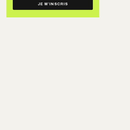
e-
JE M’INSCRIS
mail