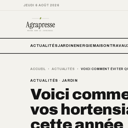
JEUDI 6 AOÛT 2026
ACTUALITÉS
JARDIN
ENERGIE
MAISON
TRAVAU
ACCUEIL
›
ACTUALITÉS
›
VOICI COMMENT ÉVITER 
ACTUALITÉS
·
JARDIN
Voici comme
vos hortensi
cette année