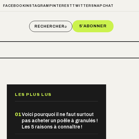
FACEBOOK
INSTAGRAM
PINTEREST
TWITTER
SNAPCHAT
S’ABONNER
RECHERCHER
⌕
LES PLUS LUS
01
Voici pourquoi il ne faut surtout
pas acheter un poêle à granulés !
Les 5 raisons à connaître !