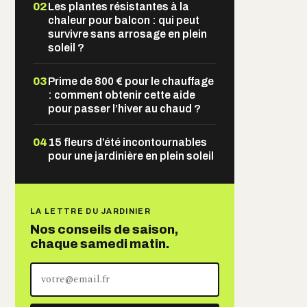
02
Les plantes résistantes à la
chaleur pour balcon : qui peut
survivre sans arrosage en plein
soleil ?
03
Prime de 800 € pour le chauffage
: comment obtenir cette aide
pour passer l’hiver au chaud ?
04
15 fleurs d’été incontournables
pour une jardinière en plein soleil
LA LETTRE DU JARDINIER
Nos conseils de saison,
chaque samedi matin.
Votre
adresse