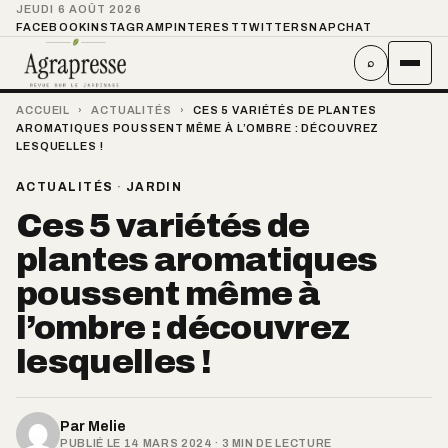
JEUDI 6 AOÛT 2026
FACEBOOK
INSTAGRAM
PINTEREST
TWITTER
SNAPCHAT
⌕
ACCUEIL
›
ACTUALITÉS
›
CES 5 VARIÉTÉS DE PLANTES
AROMATIQUES POUSSENT MÊME À L’OMBRE : DÉCOUVREZ
LESQUELLES !
ACTUALITÉS
·
JARDIN
Ces 5 variétés de
plantes aromatiques
poussent même à
l’ombre : découvrez
lesquelles !
Par
Melie
PUBLIÉ LE 14 MARS 2024 · 3 MIN DE LECTURE