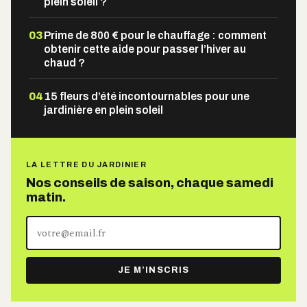
plein soleil ?
03
Prime de 800 € pour le chauffage : comment
obtenir cette aide pour passer l’hiver au
chaud ?
04
15 fleurs d’été incontournables pour une
jardinière en plein soleil
LA LETTRE DU JARDINIER
Nos conseils de saison, chaque samedi
matin.
Votre
adresse
e-
JE M’INSCRIS
mail