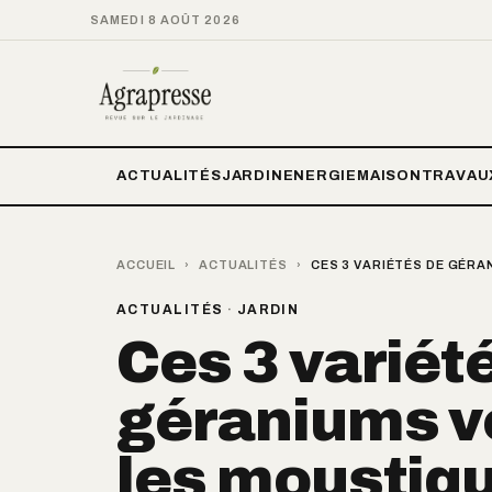
SAMEDI 8 AOÛT 2026
ACTUALITÉS
JARDIN
ENERGIE
MAISON
TRAVAU
ACCUEIL
›
ACTUALITÉS
›
CES 3 VARIÉTÉS DE GÉR
ACTUALITÉS
·
JARDIN
Ces 3 variét
géraniums v
les moustiqu