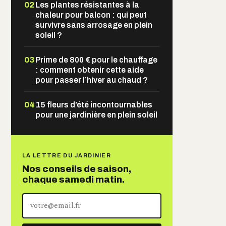
02
Les plantes résistantes à la
chaleur pour balcon : qui peut
survivre sans arrosage en plein
soleil ?
03
Prime de 800 € pour le chauffage
: comment obtenir cette aide
pour passer l’hiver au chaud ?
04
15 fleurs d’été incontournables
pour une jardinière en plein soleil
LA LETTRE DU JARDINIER
Nos conseils de saison,
chaque samedi matin.
Votre
adresse