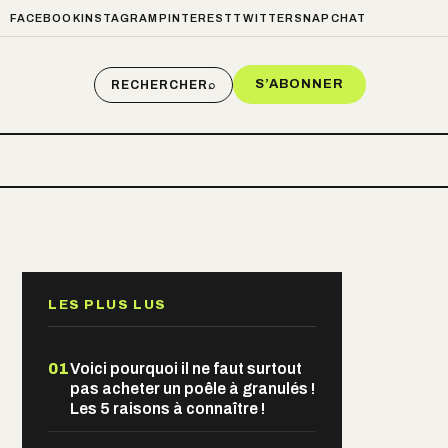
FACEBOOK
INSTAGRAM
PINTEREST
TWITTER
SNAPCHAT
S’ABONNER
RECHERCHER
⌕
LES PLUS LUS
01
Voici pourquoi il ne faut surtout
pas acheter un poêle à granulés !
Les 5 raisons à connaître !