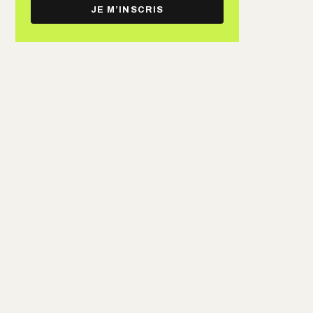
e-
JE M’INSCRIS
mail