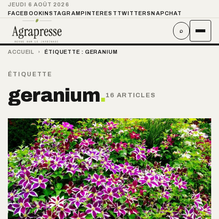
JEUDI 6 AOÛT 2026
FACEBOOK
INSTAGRAM
PINTEREST
TWITTER
SNAPCHAT
⌕
ACCUEIL
›
ÉTIQUETTE :
GERANIUM
ÉTIQUETTE
geranium
.
16 ARTICLES