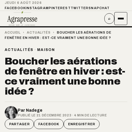
JEUDI 6 AOÛT 2026
FACEBOOK
INSTAGRAM
PINTEREST
TWITTER
SNAPCHAT
⌕
ACCUEIL
›
ACTUALITÉS
›
BOUCHER LES AÉRATIONS DE
FENÊTRE EN HIVER : EST-CE VRAIMENT UNE BONNE IDÉE ?
ACTUALITÉS
·
MAISON
Boucher les aérations
de fenêtre en hiver : est-
ce vraiment une bonne
idée ?
Par
Nadege
PUBLIÉ LE 21 DÉCEMBRE 2023 · 4 MIN DE LECTURE
PARTAGER
FACEBOOK
ENREGISTRER