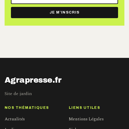
adresse
e-
JE M’INSCRIS
mail
Agrapresse.fr
Site de jardin
NOS THÉMATIQUES
LIENS UTILES
Actualités
Mentions Légales