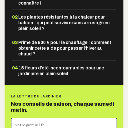
connaître !
02
Les plantes résistantes à la chaleur pour
balcon : qui peut survivre sans arrosage en
plein soleil ?
03
Prime de 800 € pour le chauffage : comment
obtenir cette aide pour passer l’hiver au
chaud ?
04
15 fleurs d’été incontournables pour une
jardinière en plein soleil
LA LETTRE DU JARDINIER
Nos conseils de saison, chaque samedi
matin.
Votre