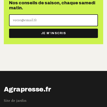
Nos conseils de saison, chaque samedi
matin.
Votre
adresse
e-
JE M’INSCRIS
mail
Agrapresse.fr
Site de jardin