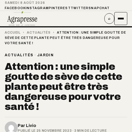
SAMEDI 8 AOÛT 2026
FACEBOOK
INSTAGRAM
PINTEREST
TWITTER
SNAPCHAT
⌕
ACCUEIL
›
ACTUALITÉS
›
ATTENTION : UNE SIMPLE GOUTTE DE
SÈVE DE CETTE PLANTE PEUT ÊTRE TRÈS DANGEREUSE POUR
VOTRE SANTÉ !
ACTUALITÉS
·
JARDIN
Attention : une simple
goutte de sève de cette
plante peut être très
dangereuse pour votre
santé !
Par
Livio
PUBLIÉ LE 25 NOVEMBRE 2023 · 3 MIN DE LECTURE