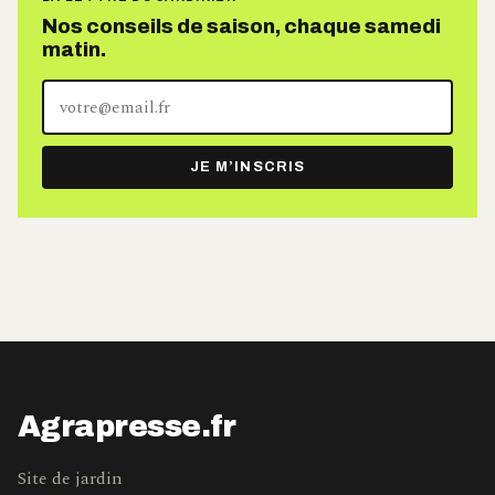
Nos conseils de saison, chaque samedi
matin.
Votre
adresse
e-
JE M’INSCRIS
mail
Agrapresse.fr
Site de jardin