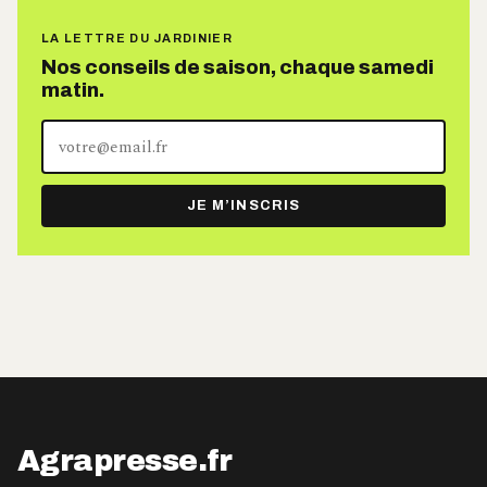
LA LETTRE DU JARDINIER
Nos conseils de saison, chaque samedi
matin.
Votre
adresse
e-
JE M’INSCRIS
mail
Agrapresse.fr