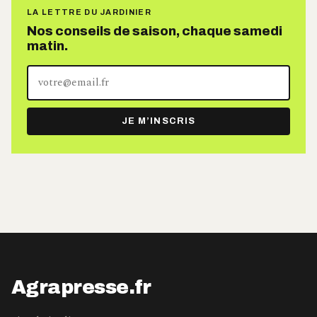
LA LETTRE DU JARDINIER
Nos conseils de saison, chaque samedi
matin.
Votre
adresse
e-
JE M’INSCRIS
mail
Agrapresse.fr