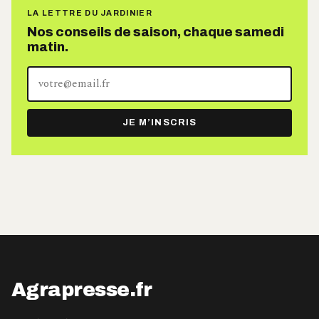
LA LETTRE DU JARDINIER
Nos conseils de saison, chaque samedi
matin.
Votre
adresse
e-
JE M’INSCRIS
mail
Agrapresse.fr