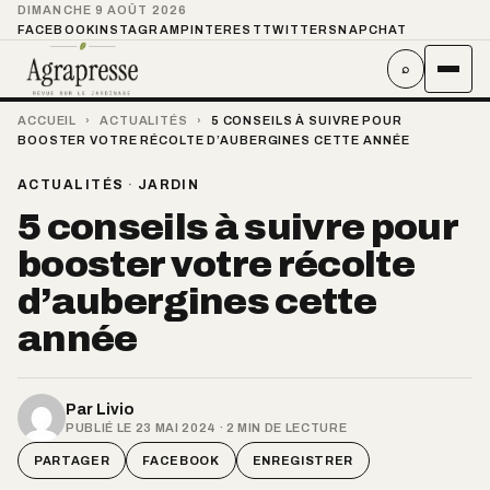
DIMANCHE 9 AOÛT 2026
FACEBOOK
INSTAGRAM
PINTEREST
TWITTER
SNAPCHAT
⌕
ACCUEIL
›
ACTUALITÉS
›
5 CONSEILS À SUIVRE POUR
BOOSTER VOTRE RÉCOLTE D’AUBERGINES CETTE ANNÉE
ACTUALITÉS
·
JARDIN
5 conseils à suivre pour
booster votre récolte
d’aubergines cette
année
Par
Livio
PUBLIÉ LE 23 MAI 2024 · 2 MIN DE LECTURE
PARTAGER
FACEBOOK
ENREGISTRER