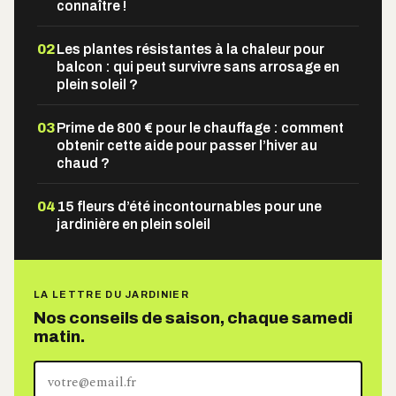
connaître !
02
Les plantes résistantes à la chaleur pour
balcon : qui peut survivre sans arrosage en
plein soleil ?
03
Prime de 800 € pour le chauffage : comment
obtenir cette aide pour passer l’hiver au
chaud ?
04
15 fleurs d’été incontournables pour une
jardinière en plein soleil
LA LETTRE DU JARDINIER
Nos conseils de saison, chaque samedi
matin.
Votre