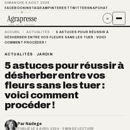
DIMANCHE 9 AOÛT 2026
FACEBOOK
INSTAGRAM
PINTEREST
TWITTER
SNAPCHAT
⌕
ACCUEIL
›
ACTUALITÉS
›
5 ASTUCES POUR RÉUSSIR À
DÉSHERBER ENTRE VOS FLEURS SANS LES TUER : VOICI
COMMENT PROCÉDER !
ACTUALITÉS
·
JARDIN
5 astuces pour réussir à
désherber entre vos
fleurs sans les tuer :
voici comment
procéder !
Par
Nadege
PUBLIÉ LE 4 AVRIL 2024 · 3 MIN DE LECTURE