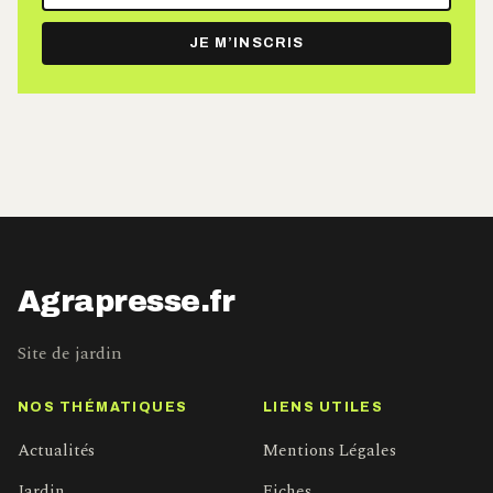
adresse
e-
JE M’INSCRIS
mail
Agrapresse.fr
Site de jardin
NOS THÉMATIQUES
LIENS UTILES
Actualités
Mentions Légales
Jardin
Fiches