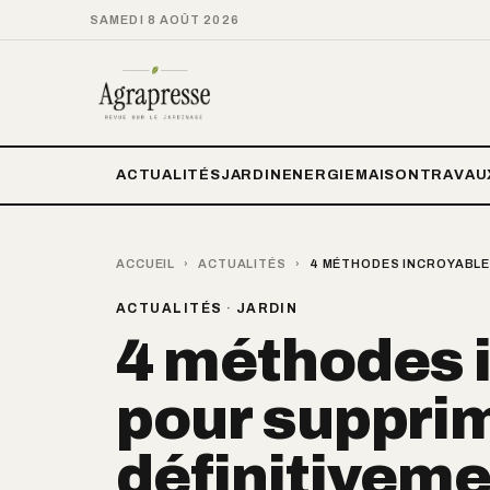
SAMEDI 8 AOÛT 2026
ACTUALITÉS
JARDIN
ENERGIE
MAISON
TRAVAU
ACCUEIL
›
ACTUALITÉS
›
4 MÉTHODES INCROYABLES
ACTUALITÉS
·
JARDIN
4 méthodes 
pour suppri
définitiveme