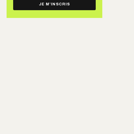
e-
JE M’INSCRIS
mail