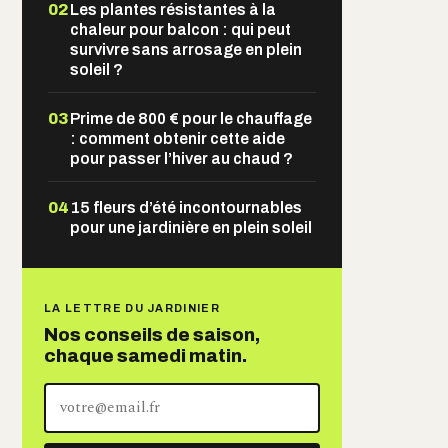
02
Les plantes résistantes à la
chaleur pour balcon : qui peut
survivre sans arrosage en plein
soleil ?
03
Prime de 800 € pour le chauffage
: comment obtenir cette aide
pour passer l’hiver au chaud ?
04
15 fleurs d’été incontournables
pour une jardinière en plein soleil
LA LETTRE DU JARDINIER
Nos conseils de saison,
chaque samedi matin.
Votre
adresse