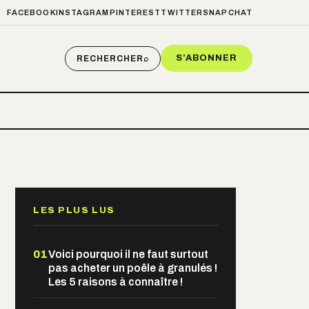
FACEBOOK
INSTAGRAM
PINTEREST
TWITTER
SNAPCHAT
S’ABONNER
RECHERCHER
⌕
LES PLUS LUS
01
Voici pourquoi il ne faut surtout
pas acheter un poêle à granulés !
Les 5 raisons à connaître !