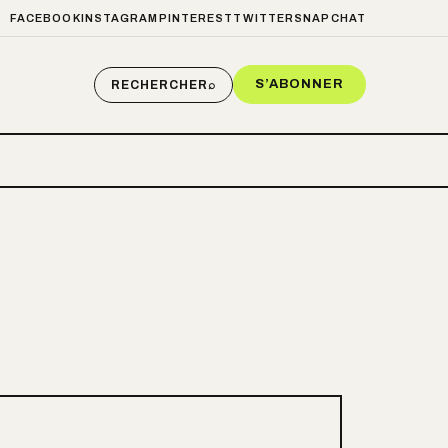
FACEBOOK
INSTAGRAM
PINTEREST
TWITTER
SNAPCHAT
S’ABONNER
RECHERCHER
⌕