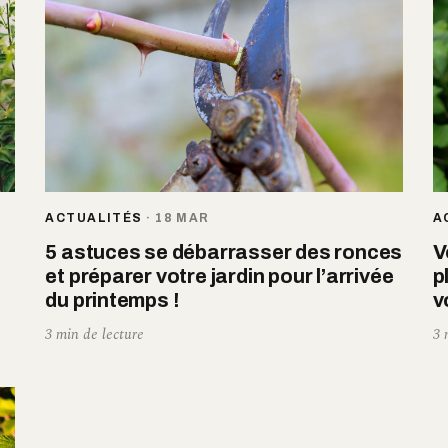
ACTUALITÉS
·
18 MAR
A
5 astuces se débarrasser des ronces
V
et préparer votre jardin pour l’arrivée
p
du printemps !
v
3 min de lecture
3 