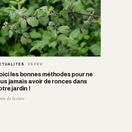
CTUALITÉS
·
25 FÉV
oici les bonnes méthodes pour ne
lus jamais avoir de ronces dans
otre jardin !
min de lecture