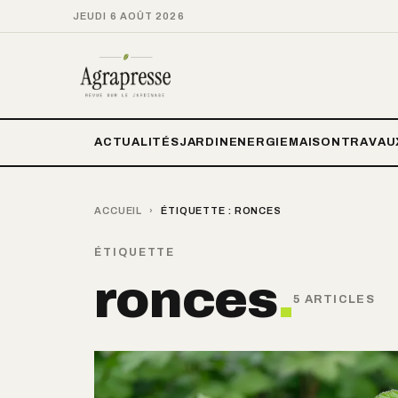
JEUDI 6 AOÛT 2026
ACTUALITÉS
JARDIN
ENERGIE
MAISON
TRAVAU
ACCUEIL
›
ÉTIQUETTE :
RONCES
ÉTIQUETTE
ronces
.
5 ARTICLES