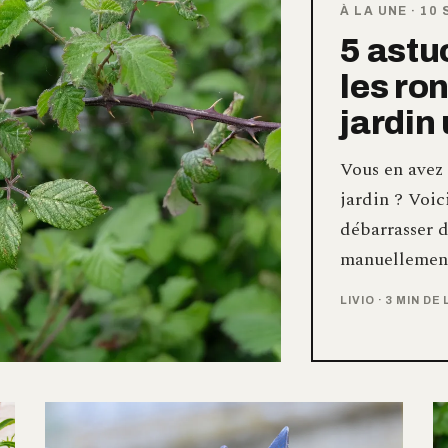
À LA UNE
·
10 
5 astu
les ro
jardin
Vous en avez 
jardin ? Voic
débarrasser d
manuellement
LIVIO
·
3 MIN DE