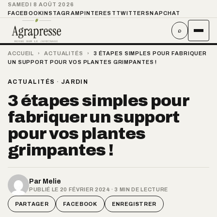
SAMEDI 8 AOÛT 2026
FACEBOOK
INSTAGRAM
PINTEREST
TWITTER
SNAPCHAT
⌕
ACCUEIL
›
ACTUALITÉS
›
3 ÉTAPES SIMPLES POUR FABRIQUER
UN SUPPORT POUR VOS PLANTES GRIMPANTES !
ACTUALITÉS
·
JARDIN
3 étapes simples pour
fabriquer un support
pour vos plantes
grimpantes !
Par
Melie
PUBLIÉ LE 20 FÉVRIER 2024 · 3 MIN DE LECTURE
PARTAGER
FACEBOOK
ENREGISTRER