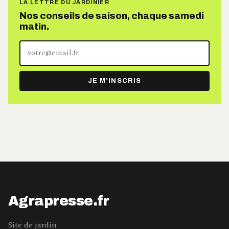
LA LETTRE DU JARDINIER
Nos conseils de saison, chaque samedi
matin.
Votre
adresse
e-
JE M’INSCRIS
mail
Agrapresse.fr
Site de jardin