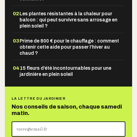
02
Les plantes résistantes à la chaleur pour
balcon : qui peut survivre sans arrosage en
plein soleil ?
03
Prime de 800 € pour le chauffage : comment
obtenir cette aide pour passer l’hiver au
chaud ?
04
15 fleurs d’été incontournables pour une
jardinière en plein soleil
LA LETTRE DU JARDINIER
Nos conseils de saison, chaque samedi
matin.
Votre
adresse