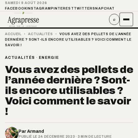
SAMEDI 8 AOÛT 2026
FACEBOOK
INSTAGRAM
PINTEREST
TWITTER
SNAPCHAT
⌕
ACCUEIL
›
ACTUALITÉS
›
VOUS AVEZ DES PELLETS DE L’ANNÉE
DERNIÈRE ? SONT-ILS ENCORE UTILISABLES ? VOICI COMMENT LE
SAVOIR !
ACTUALITÉS
·
ENERGIE
Vous avez des pellets de
l’année dernière ? Sont-
ils encore utilisables ?
Voici comment le savoir
!
Par
Armand
PUBLIÉ LE 24 DÉCEMBRE 2023 · 3 MIN DE LECTURE