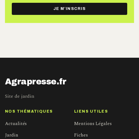
e-
JE M’INSCRIS
mail
Agrapresse.fr
Site de jardin
NOS THÉMATIQUES
LIENS UTILES
Actualités
Mentions Légales
Jardin
Fiches