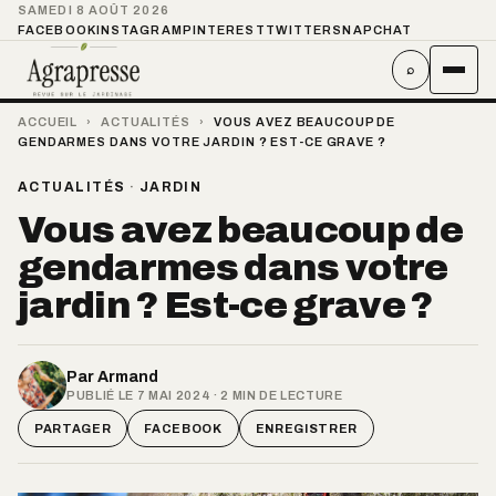
SAMEDI 8 AOÛT 2026
FACEBOOK
INSTAGRAM
PINTEREST
TWITTER
SNAPCHAT
⌕
ACCUEIL
›
ACTUALITÉS
›
VOUS AVEZ BEAUCOUP DE
GENDARMES DANS VOTRE JARDIN ? EST-CE GRAVE ?
ACTUALITÉS
·
JARDIN
Vous avez beaucoup de
gendarmes dans votre
jardin ? Est-ce grave ?
Par
Armand
PUBLIÉ LE 7 MAI 2024 · 2 MIN DE LECTURE
PARTAGER
FACEBOOK
ENREGISTRER