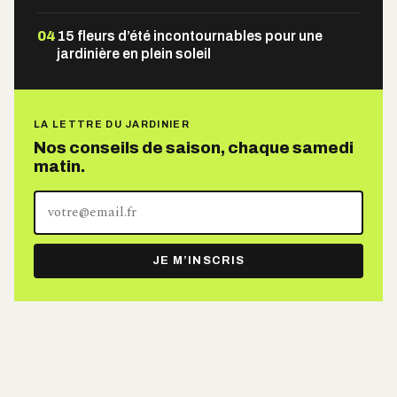
04
15 fleurs d’été incontournables pour une
jardinière en plein soleil
LA LETTRE DU JARDINIER
Nos conseils de saison, chaque samedi
matin.
Votre
adresse
e-
JE M’INSCRIS
mail