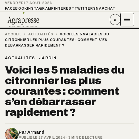
VENDREDI 7 AOÛT 2026
FACEBOOK
INSTAGRAM
PINTEREST
TWITTER
SNAPCHAT
⌕
ACCUEIL
›
ACTUALITÉS
›
VOICI LES 5 MALADIES DU
CITRONNIER LES PLUS COURANTES : COMMENT S’EN
DÉBARRASSER RAPIDEMENT ?
ACTUALITÉS
·
JARDIN
Voici les 5 maladies du
citronnier les plus
courantes : comment
s’en débarrasser
rapidement ?
Par
Armand
PUBLIÉ LE 27 AVRIL 2024 · 3 MIN DE LECTURE