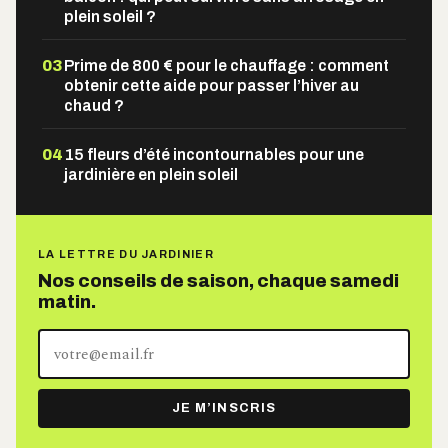
plein soleil ?
03
Prime de 800 € pour le chauffage : comment
obtenir cette aide pour passer l’hiver au
chaud ?
04
15 fleurs d’été incontournables pour une
jardinière en plein soleil
LA LETTRE DU JARDINIER
Nos conseils de saison, chaque samedi
matin.
Votre
adresse
e-
JE M’INSCRIS
mail