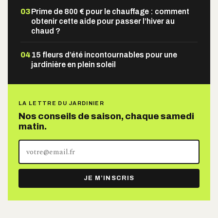
03
Prime de 800 € pour le chauffage : comment
obtenir cette aide pour passer l’hiver au
chaud ?
04
15 fleurs d’été incontournables pour une
jardinière en plein soleil
LA LETTRE DU JARDINIER
Nos conseils de saison, chaque samedi
matin.
Votre
adresse
e-
JE M’INSCRIS
mail