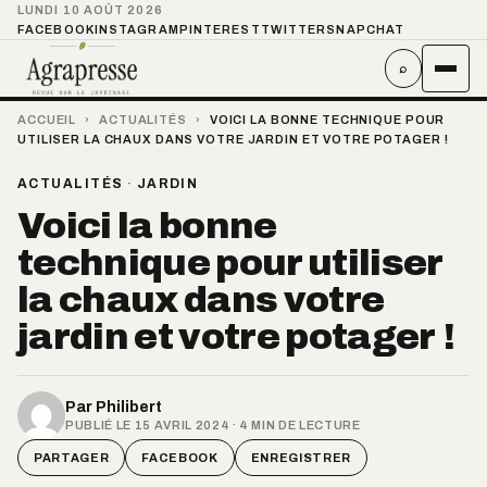
LUNDI 10 AOÛT 2026
FACEBOOK
INSTAGRAM
PINTEREST
TWITTER
SNAPCHAT
⌕
ACCUEIL
›
ACTUALITÉS
›
VOICI LA BONNE TECHNIQUE POUR
UTILISER LA CHAUX DANS VOTRE JARDIN ET VOTRE POTAGER !
ACTUALITÉS
·
JARDIN
Voici la bonne
technique pour utiliser
la chaux dans votre
jardin et votre potager !
Par
Philibert
PUBLIÉ LE 15 AVRIL 2024 · 4 MIN DE LECTURE
PARTAGER
FACEBOOK
ENREGISTRER