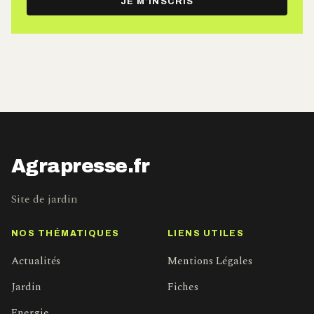
JE M’INSCRIS
mail
Agrapresse.fr
Site de jardin
NOS THÉMATIQUES
LIENS UTILES
Actualités
Mentions Légales
Jardin
Fiches
Energie