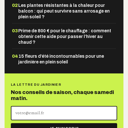
02
Les plantes résistantes à la chaleur pour
balcon : qui peut survivre sans arrosage en
plein soleil ?
03
Prime de 800 € pour le chauffage : comment
obtenir cette aide pour passer l’hiver au
chaud ?
04
15 fleurs d’été incontournables pour une
jardinière en plein soleil
LA LETTRE DU JARDINIER
Nos conseils de saison, chaque samedi
matin.
Votre
adresse
e-