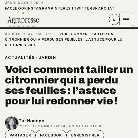
JEUDI 6 AOÛT 2026
FACEBOOK
INSTAGRAM
PINTEREST
TWITTER
SNAPCHAT
⌕
ACCUEIL
›
ACTUALITÉS
›
VOICI COMMENT TAILLER UN
CITRONNIER QUI A PERDU SES FEUILLES : L’ASTUCE POUR LUI
REDONNER VIE !
ACTUALITÉS
·
JARDIN
Voici comment tailler un
citronnier qui a perdu
ses feuilles : l’astuce
pour lui redonner vie !
Par
Nadege
PUBLIÉ LE 24 MARS 2024 · 4 MIN DE LECTURE
PARTAGER
FACEBOOK
ENREGISTRER